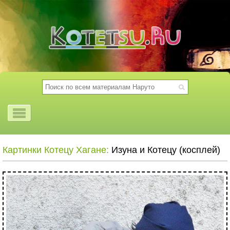
Картинки Котецу Хагане:
Изуна и Котецу (косплей)