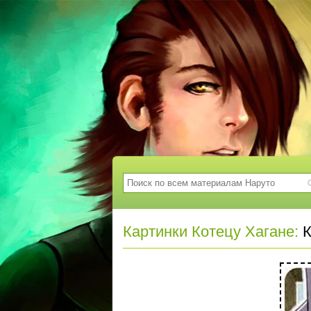
Картинки Котецу Хагане:
К