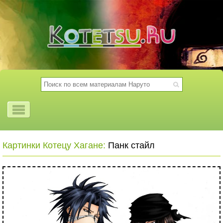
Картинки Котецу Хагане:
Панк стайл