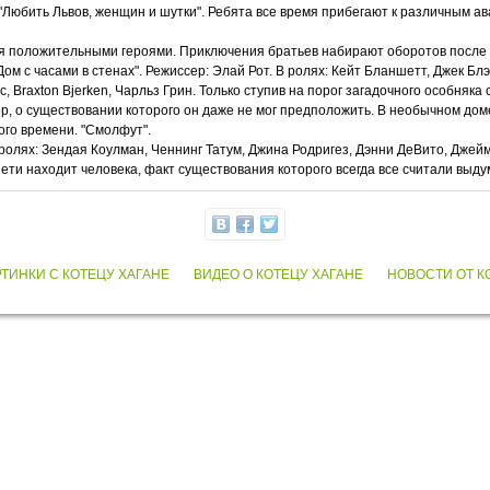
"Любить Львов, женщин и шутки". Ребята все время прибегают к различным а
я положительными героями. Приключения братьев набирают оборотов после т
ом с часами в стенах". Режиссер: Элай Рот. В ролях: Кейт Бланшетт, Джек Бл
jic, Braxton Bjerken, Чарльз Грин. Только ступив на порог загадочного особняк
мир, о существовании которого он даже не мог предположить. В необычном до
ого времени. "Смолфут".
 ролях: Зендая Коулман, Ченнинг Татум, Джина Родригез, Дэнни ДеВито, Дже
ети находит человека, факт существования которого всегда все считали выду
РТИНКИ С КОТЕЦУ ХАГАНЕ
ВИДЕО О КОТЕЦУ ХАГАНЕ
НОВОСТИ ОТ К