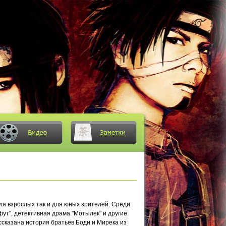
для взрослых так и для юных зрителей. Среди
ут", детективная драма "Мотылек" и другие.
ссказана история братьев Боди и Мирека из