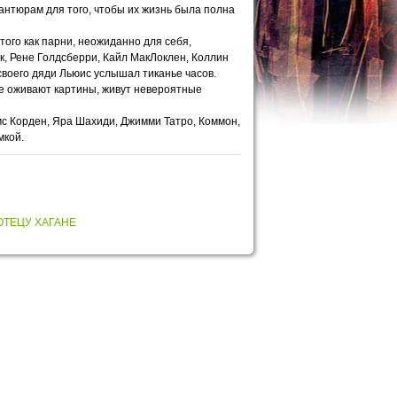
вантюрам для того, чтобы их жизнь была полна
ого как парни, неожиданно для себя,
эк, Рене Голдсберри, Кайл МакЛоклен, Коллин
а своего дяди Льюис услышал тиканье часов.
ме оживают картины, живут невероятные
ймс Корден, Яра Шахиди, Джимми Татро, Коммон,
мкой.
ОТЕЦУ ХАГАНЕ