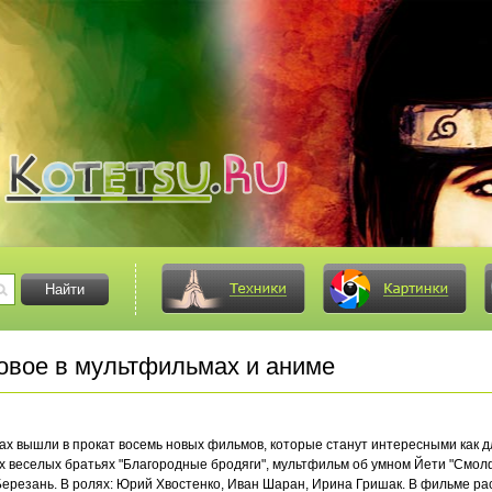
вое в мультфильмах и аниме
трах вышли в прокат восемь новых фильмов, которые станут интересными как 
ух веселых братьях "Благородные бродяги", мультфильм об умном Йети "Смолф
Березань. В ролях: Юрий Хвостенко, Иван Шаран, Ирина Гришак. В фильме ра