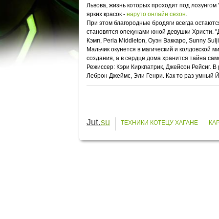
Львова, жизнь которых проходит под лозунгом 
ярких красок -
наруто онлайн сезон
.
При этом благородные бродяги всегда остаютс
становятся опекунами юной девушки Христи. "Д
Кэмп, Perla Middleton, Оуэн Ваккаро, Sunny Sul
Мальчик окунется в магический и колдовской 
создания, а в сердце дома хранится тайна сам
Режиссер: Кэри Киркпатрик, Джейсон Рейсиг. В
Леброн Джеймс, Эли Генри. Как то раз умный Й
Jut.
su
ТЕХНИКИ КОТЕЦУ ХАГАНЕ
КА