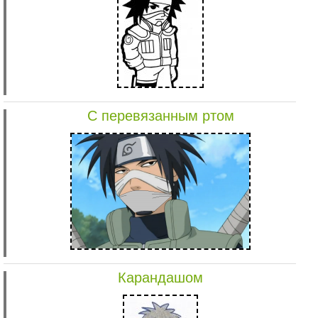
С перевязанным ртом
Карандашом