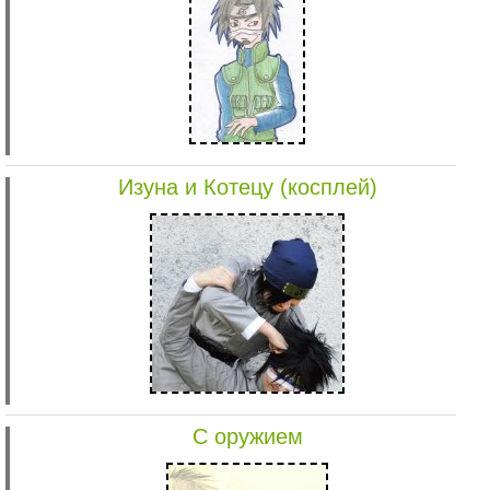
Изуна и Котецу (косплей)
С оружием