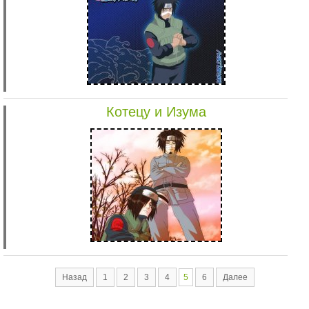
Котецу и Изума
Назад
1
2
3
4
5
6
Далее