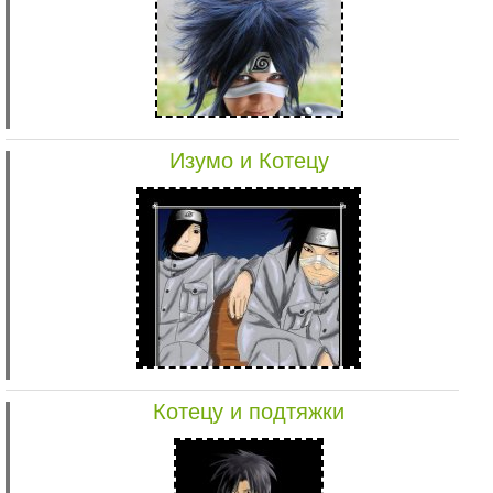
Изумо и Котецу
Котецу и подтяжки